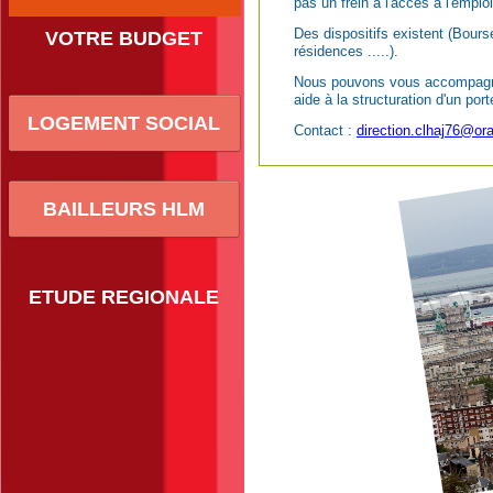
pas un frein à l'accès à l'emplo
Des dispositifs existent (Bours
VOTRE BUDGET
résidences .....).
Nous pouvons vous accompagner 
aide à la structuration d'un port
LOGEMENT SOCIAL
Contact :
direction.clhaj76@ora
BAILLEURS HLM
ETUDE REGIONALE