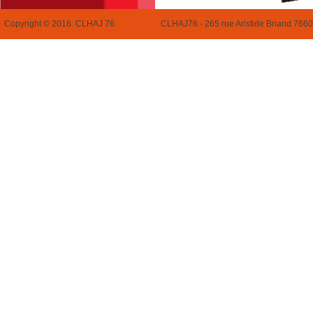
Copyright © 2016. CLHAJ 76. CLHAJ76 -
265 rue Aristide Briand 766